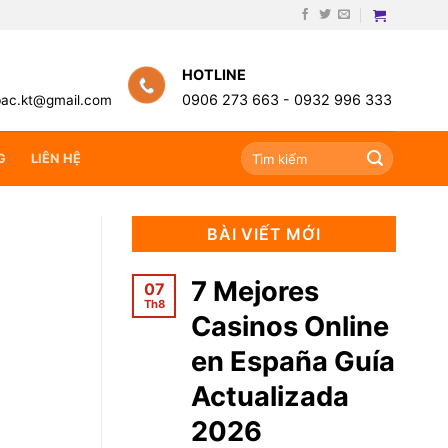
HOTLINE
0906 273 663 -
0932 996 333
bac.kt@gmail.com
Search
G
LIÊN HỆ
for:
BÀI VIẾT MỚI
7 Mejores
07
Th8
Casinos Online
en España Guía
Actualizada
2026