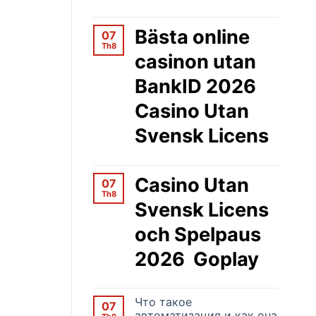
Không
có
Bästa online
bình
07
luận
Th8
ở
casinon utan
7
Mejores
BankID 2026
Casinos
Casino Utan
Online
en
Svensk Licens
España
Guía
Không
có
Actualizada
Casino Utan
bình
07
luận
Th8
2026
ở
Svensk Licens
Bästa
online
och Spelpaus
casinon
2026 ️ Goplay
utan
BankID
Không
2026
có
Что такое
bình
07
Casino
luận
автоматизация и как она