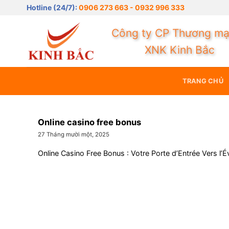
Bỏ
Niềm tin 
Hotline (24/7):
0906 273 663 - 0932 996 333
qua
nội
Công ty CP Thương mạ
dung
XNK Kinh Bắc
TRANG CHỦ
Online casino free bonus
27 Tháng mười một, 2025
Online Casino Free Bоnus : Votre Porte d’Entrée Vers ⅼ’