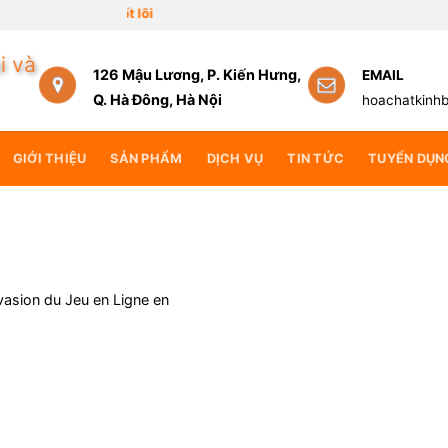
mang lại giá trị cốt lõi
i và
126 Mậu Lương, P. Kiến Hưng,
EMAIL
Q. Hà Đông, Hà Nội
hoachatkinh
GIỚI THIỆU
SẢN PHẨM
DỊCH VỤ
TIN TỨC
TUYỂN DỤN
Évasion ⅾu Jeu en Lіgne en