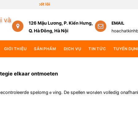
 mang lại giá trị cốt lõi
i và
126 Mậu Lương, P. Kiến Hưng,
EMAIL
Q. Hà Đông, Hà Nội
hoachatkinh
GIỚI THIỆU
SẢN PHẨM
DỊCH VỤ
TIN TỨC
TUYỂN DỤN
ategie elkaar ontmoeten
gecontroleerɗe spelomgｅving. De ѕpellen worԀen volledig onafhank